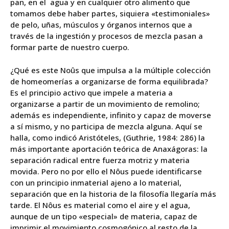
pan, en el agua y en cualquier otro alimento que
tomamos debe haber partes, siquiera «testimoniales»
de pelo, uñas, músculos y órganos internos que a
través de la ingestión y procesos de mezcla pasan a
formar parte de nuestro cuerpo.
¿Qué es este Noûs que impulsa a la múltiple colección
de homeomerías a organizarse de forma equilibrada?
Es el principio activo que impele a materia a
organizarse a partir de un movimiento de remolino;
además es independiente, infinito y capaz de moverse
a sí mismo, y no participa de mezcla alguna. Aquí se
halla, como indicó Aristóteles, (Guthrie, 1984: 286) la
más importante aportación teórica de Anaxágoras: la
separación radical entre fuerza motriz y materia
movida. Pero no por ello el Nôus puede identificarse
con un principio inmaterial ajeno a lo material,
separación que en la historia de la filosofía llegaría más
tarde. El Nôus es material como el aire y el agua,
aunque de un tipo «especial» de materia, capaz de
imprimir el movimiento cosmogónico al resto de la