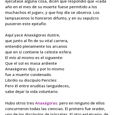
ejecutase alguna cosa, dicen que respondió que «cada
año en el mes de su muerte fuese permitido a los
muchachos el jugar», y que hoy día se observa. Los
lampsacenos lo honraron difunto, y en su sepulcro
pusieron este epitafio:
Aquí yace Anaxágoras ilustre,
que junto al fin de su vital carrera,
entendió plenamente los arcanos
que en sí contiene la celeste esfera.
El mío al mismo es el siguiente:
Que el sol es masa ardiente
Anaxágoras dijo; y por lo mismo
fue a muerte condenado.
Librólo su discípulo Pericles:
Pero él entre eruditas languideces,
sabe dejar la vida voluntario.
Hubo otros tres
Anaxágoras
;
pero en ninguno de ellos
concurrieron todas las ciencias. El primero fue orador,
uno de los discípulos de Isócrates. El otro estatuario, de