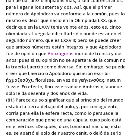
han de dar diez olimpíadas más, o sea cuarenta años,
para llegar a los setenta y dos. Así, que el primer
número de Apolodoro va conforme a la común, pues lo
mismo es decir que nació en la Olimpiada LXX, que
decir que en la LXXV tenía veinte años, esto es, cinco
olimpíadas. Luego la dificultad sólo puede estar en el
segundo número, que es LXXVIII; pero se puede creer
que ambos números están íntegros, y que Apolodoro
fue de opinión que
Anaxágoras
murió de treinta y dos
años; pues si su opinión no se apartara de la común no
la traería Laercio como diversa. Sin embargo, se puede
creer que Laercio o Apolodoro quisieron escribir
ήχμάξεσθχι, floruisse, en vez de γεήγενσθας, natum
fuisse. En efecto, floruisse traduce Ambrosio, aunque
sólo le da sesenta y dos años de vida.
(81) Parece quiso significar que al principio del mundo
estaba la tierra debajo del polo, y, por consiguiente,
corría para ella la esfera recta, como lo persuade la
comparación que pone de una cúpula, cuyo polo está
en el vértice. «Después, dice, tomó inclinación»; esto
es, se apartó el polo de nuestro cenit, o dejó de serlo