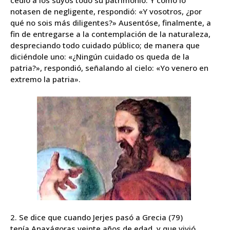
cedió a los suyos todo su patrimonio. Y como lo
notasen de negligente, respondió: «Y vosotros, ¿por
qué no sois más diligentes?» Ausentóse, finalmente, a
fin de entregarse a la contemplación de la naturaleza,
despreciando todo cuidado público; de manera que
diciéndole uno: «¿Ningún cuidado os queda de la
patria?», respondió, señalando al cielo: «Yo venero en
extremo la patria».
2. Se dice que cuando Jerjes pasó a Grecia (79)
tenía
Anaxágoras
veinte años de edad, y que vivió