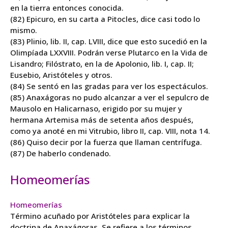
en la tierra entonces conocida.
(82) Epicuro, en su carta a Pitocles, dice casi todo lo
mismo.
(83) Plinio, lib. II, cap. LVIII, dice que esto sucedió en la
Olimpíada LXXVIII. Podrán verse Plutarco en la Vida de
Lisandro; Filóstrato, en la de Apolonio, lib. I, cap. II;
Eusebio, Aristóteles y otros.
(84) Se sentó en las gradas para ver los espectáculos.
(85)
Anaxágoras
no pudo alcanzar a ver el sepulcro de
Mausolo en Halicarnaso, erigido por su mujer y
hermana Artemisa más de setenta años después,
como ya anoté en mi Vitrubio, libro II, cap. VIII, nota 14.
(86) Quiso decir por la fuerza que llaman centrífuga.
(87) De haberlo condenado.
Homeomerías
Homeomerías
Término acuñado por Aristóteles para explicar la
doctrina de Anaxágoras. Se refiere a los términos