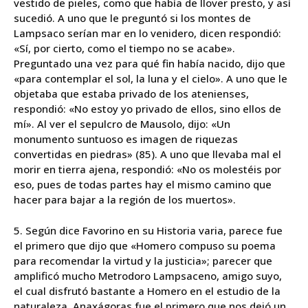
vestido de pieles, como que había de llover presto, y así
sucedió. A uno que le preguntó si los montes de
Lampsaco serían mar en lo venidero, dicen respondió:
«Sí, por cierto, como el tiempo no se acabe».
Preguntado una vez para qué fin había nacido, dijo que
«para contemplar el sol, la luna y el cielo». A uno que le
objetaba que estaba privado de los atenienses,
respondió: «No estoy yo privado de ellos, sino ellos de
mí». Al ver el sepulcro de Mausolo, dijo: «Un
monumento suntuoso es imagen de riquezas
convertidas en piedras» (85). A uno que llevaba mal el
morir en tierra ajena, respondió: «No os molestéis por
eso, pues de todas partes hay el mismo camino que
hacer para bajar a la región de los muertos».
5. Según dice Favorino en su Historia varia, parece fue
el primero que dijo que «Homero compuso su poema
para recomendar la virtud y la justicia»; parecer que
amplificó mucho Metrodoro Lampsaceno, amigo suyo,
el cual disfrutó bastante a Homero en el estudio de la
naturaleza.
Anaxágoras
fue el primero que nos dejó un