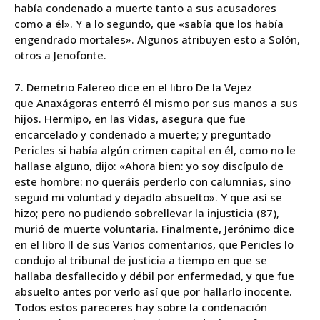
había condenado a muerte tanto a sus acusadores
como a él». Y a lo segundo, que «sabía que los había
engendrado mortales». Algunos atribuyen esto a Solón,
otros a Jenofonte.
7. Demetrio Falereo dice en el libro De la Vejez
que
Anaxágoras
enterró él mismo por sus manos a sus
hijos. Hermipo, en las Vidas, asegura que fue
encarcelado y condenado a muerte; y preguntado
Pericles si había algún crimen capital en él, como no le
hallase alguno, dijo: «Ahora bien: yo soy discípulo de
este hombre: no queráis perderlo con calumnias, sino
seguid mi voluntad y dejadlo absuelto». Y que así se
hizo; pero no pudiendo sobrellevar la injusticia (87),
murió de muerte voluntaria. Finalmente, Jerónimo dice
en el libro II de sus Varios comentarios, que Pericles lo
condujo al tribunal de justicia a tiempo en que se
hallaba desfallecido y débil por enfermedad, y que fue
absuelto antes por verlo así que por hallarlo inocente.
Todos estos pareceres hay sobre la condenación