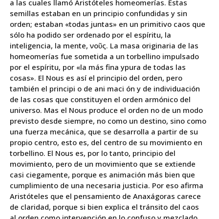
a las cuales llamó Aristóteles homeomerías. Estas
semillas estaban en un principio confundidas y sin
orden; estaban «todas juntas» en un primitivo caos que
sólo ha podido ser ordenado por el espíritu, la
inteligencia, la mente, νοῦς. La masa originaria de las
homeomerías fue sometida a un torbellino impulsado
por el espíritu, por «la más fina ypura de todas las
cosas». El Nous es así el principio del orden, pero
también el principi o de ani maci ón y de individuación
de las cosas que constituyen el orden armónico del
universo. Mas el Nous produce el orden no de un modo
previsto desde siempre, no como un destino, sino como
una fuerza mecánica, que se desarrolla a partir de su
propio centro, esto es, del centro de su movimiento en
torbellino. El Nous es, por lo tanto, principio del
movimiento, pero de un movimiento que se extiende
casi ciegamente, porque es animación más bien que
cumplimiento de una necesaria justicia. Por eso afirma
Aristóteles que el pensamiento de Anaxágoras carece
de claridad, porque si bien explica el tránsito del caos
al orden como intervención en lo confuso y mezclado