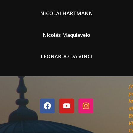
NICOLAI HARTMANN
Nicolás Maquiavelo
LEONARDO DA VINCI
¡V
p
la
d
Bi
Vi
C